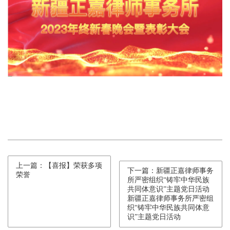
上一篇：【喜报】荣获多项
下一篇：新疆正嘉律师事务
荣誉
所严密组织“铸牢中华民族
共同体意识”主题党日活动
新疆正嘉律师事务所严密组
织“铸牢中华民族共同体意
识”主题党日活动