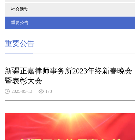
社会活动
重要公告
重要公告
新疆正嘉律师事务所2023年终新春晚会
暨表彰大会
2025-05-13
178