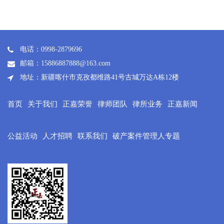
电话：0998-2879696
邮箱：15886887888@163.com
地址：新疆喀什市克孜都维路41号古城万达A栋12楼
首页
关于我们
正嘉荣誉
律师团队
律所业务
正嘉新闻
公益活动
人才招聘
联系我们
破产案件管理人专题