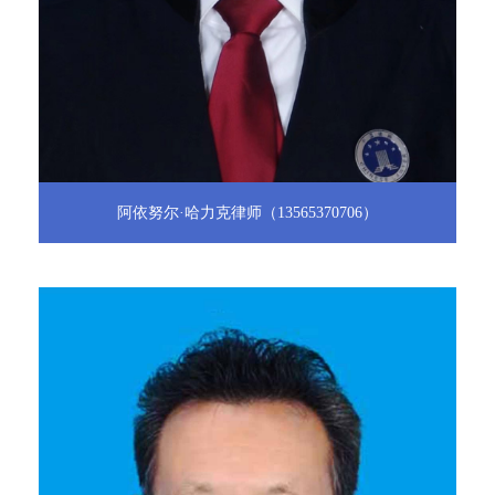
阿依努尔·哈力克律师（13565370706）