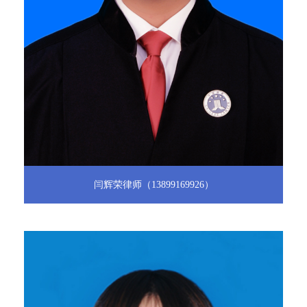
闫辉荣律师（13899169926）