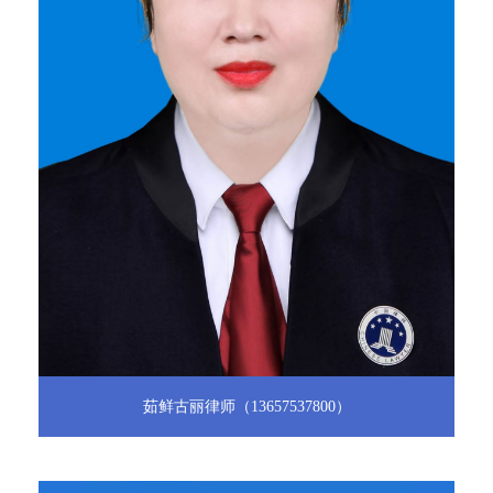
茹鲜古丽律师（13657537800）