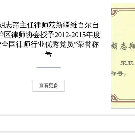
胡志翔主任律师获新疆维吾尔自
治区律师协会授予2012-2015年度
“全国律师行业优秀党员”荣誉称
号
查看更多