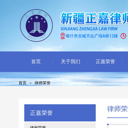
首页
关于我们
正嘉荣誉
首页
>
律师荣誉
律师荣
正嘉荣誉
律所荣誉