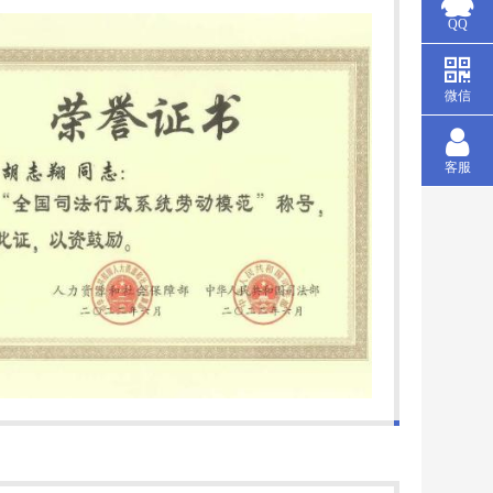
QQ
微信
客服