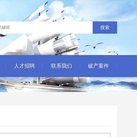
搜索
人才招聘
联系我们
破产案件
管理人专
题