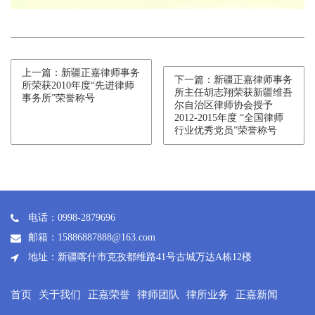
上一篇：新疆正嘉律师事务
下一篇：新疆正嘉律师事务
所荣获2010年度“先进律师
所主任胡志翔荣获新疆维吾
事务所”荣誉称号
尔自治区律师协会授予
2012-2015年度 “全国律师
行业优秀党员”荣誉称号
电话：0998-2879696
邮箱：15886887888@163.com
地址：新疆喀什市克孜都维路41号古城万达A栋12楼
首页
关于我们
正嘉荣誉
律师团队
律所业务
正嘉新闻