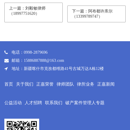
上一篇：刘毅敏律师
下一篇：阿布都许库尔
（18997751620）
（13399789747）
电话：0998-2879696
邮箱：15886887888@163.com
地址：新疆喀什市克孜都维路41号古城万达A栋12楼
首页
关于我们
正嘉荣誉
律师团队
律所业务
正嘉新闻
公益活动
人才招聘
联系我们
破产案件管理人专题