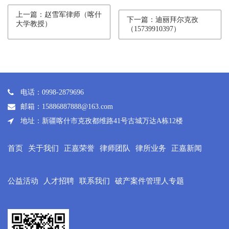
上一篇：赵雪军律师（喀什
下一篇：迪丽拜尔克孜
大学教授）
（15739910397）
电话：0998-2879696
邮箱：15886887888@163.com
地址：新疆喀什市克孜都维路41号古城万达A栋12楼
首页
关于我们
正嘉荣誉
律师团队
律所业务
正嘉新闻
公益活动
人才招聘
联系我们
破产案件管理人专题