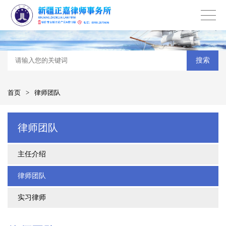
搜索
首页
>
律师团队
律师团队
主任介绍
律师团队
实习律师