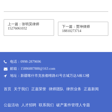
上一篇：张明昊律师
下一篇：贾坤律师
15276061032
18810273714
电话：0998-2879696
邮箱：15886887888@163.com
地址：新疆喀什市克孜都维路41号古城万达A栋12楼
首页
关于我们
正嘉荣誉
律师团队
律所业务
正嘉新闻
公益活动
人才招聘
联系我们
破产案件管理人专题