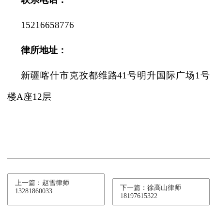
1
5216658776
律所地址：
新疆喀什市克孜都维路
41号
明升国际广场1号
楼A座12
层
上一篇：赵雪律师
下一篇：徐高山律师
13281860033
18197615322