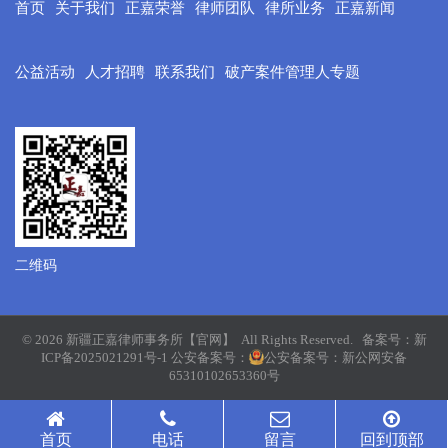
首页
关于我们
正嘉荣誉
律师团队
律所业务
正嘉新闻
公益活动
人才招聘
联系我们
破产案件管理人专题
二维码
© 2026 新疆正嘉律师事务所【官网】 All Rights Reserved. 备案号：
新
ICP备2025021291号-1
公安备案号：
公安备案号：新公网安备
65310102653360号
首页
电话
留言
回到顶部