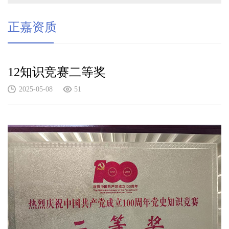
正嘉资质
12知识竞赛二等奖
2025-05-08
51