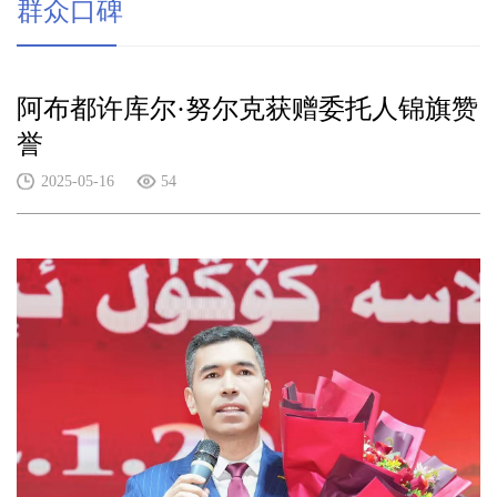
群众口碑
阿布都许库尔·努尔克获赠委托人锦旗赞
誉
2025-05-16
54