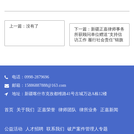
上一篇：没有了
下一篇：新疆正嘉律师事务
所获顾问单位赠送“支持信
访工作 履行社会责任”锦旗
电话：0998-2879696
邮箱：15886887888@163.com
地址：新疆喀什市克孜都维路41号古城万达A栋12楼
首页
关于我们
正嘉荣誉
律师团队
律所业务
正嘉新闻
公益活动
人才招聘
联系我们
破产案件管理人专题